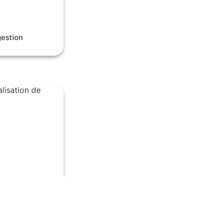
estion 
sation de
éalisation de 