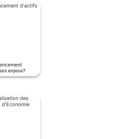
ement d'actifs et
rencement 
 ses enjeux?
isation des
on d'Economie