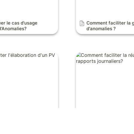
r le cas d'usage 
Comment faciliter la g
d'Anomalies?
d'anomalies ?
r l'élaboration d'un PV de
Comment faciliter la réali
rapports journaliers?
iter l'élaboration d'un 
Comment faciliter la r
ion?
rapports journaliers?