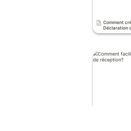
Comment crée
Déclaration 
Comment facilite
réception?
Comment facil
PV de récept