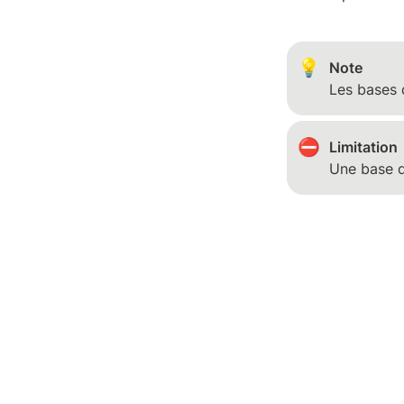
💡
Les bases 
⛔
Une base d