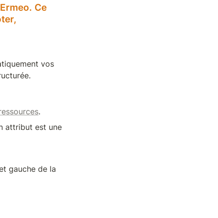
 Ermeo. Ce 
er, 
atiquement vos 
ructurée.
ressources
. 
attribut est une 
et gauche de la 