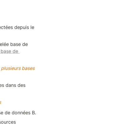
tées depuis le 
lée base de 
 base de 
plusieurs bases 
es dans des 
s
se de données B.
ources 