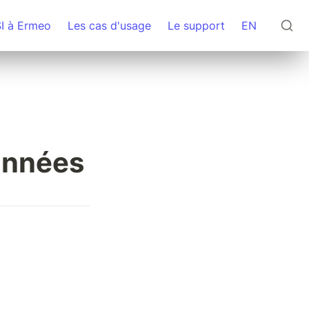
SI à Ermeo
Les cas d'usage
Le support
EN
données