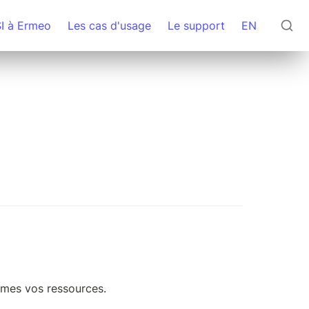
SI à Ermeo
Les cas d'usage
Le support
EN
êmes vos ressources. 