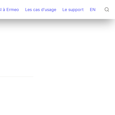
SI à Ermeo
Les cas d'usage
Le support
EN