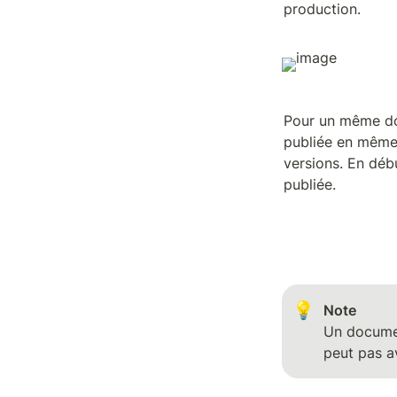
production.
Pour un même doc
publiée en même 
versions. En débu
publiée.
💡
Un documen
peut pas av