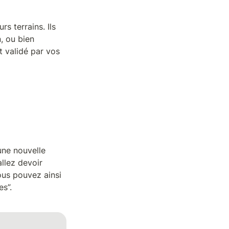
 terrains. Ils 
, ou bien 
 validé par vos 
ne nouvelle 
llez devoir 
ous pouvez ainsi 
s”.