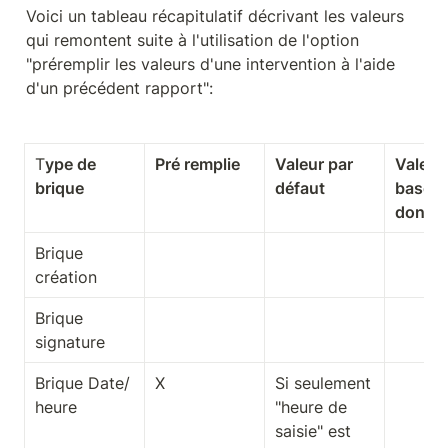
Voici un tableau récapitulatif décrivant les valeurs 
qui remontent suite à l'utilisation de l'option 
"préremplir les valeurs d'une intervention à l'aide 
d'un précédent rapport":
T
ype de 
Pré remplie
Valeur par 
Valeur 
brique
défaut
base de
donné
Brique 
création
Brique 
signature
Brique Date/ 
X
Si seulement 
heure
"heure de 
saisie" est 