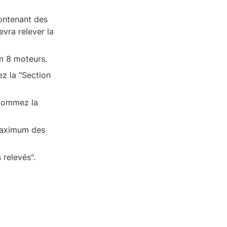
ontenant des 
vra relever la 
m 8 moteurs.
z la "Section 
Nommez la 
maximum des 
 relevés".