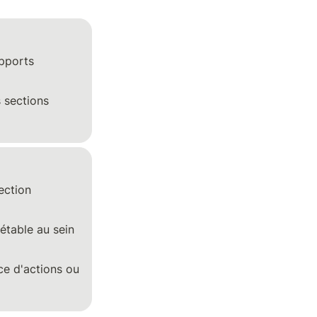
pports 
 sections 
ection 
étable au sein 
e d'actions ou 