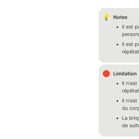
💡
Notes
Il est 
personn
Il est 
répétab
🛑
Limitation
Il n'es
répétab
Il n'es
du corp
La briq
de suit