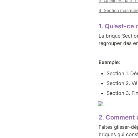
3. Quelle est la dif
4. Section masquée
1. Qu’est-ce 
La brique Sectio
regrouper des e
Exemple:
Section 1. Dé
Section 2. Vé
Section 3. Fin
2. Comment c
Faites glisser-dé
briques qui cons