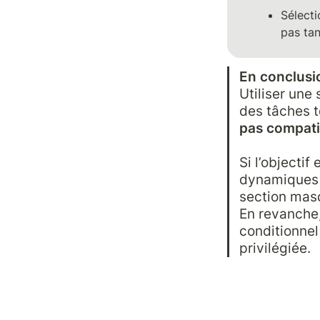
Sélecti
pas tan
En conclusi
Utiliser un
des tâches 
pas compatib
Si l’objecti
dynamiques a
section masq
En revanche,
conditionnel
privilégiée.