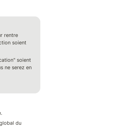
 rentre 
tion soient 
cation" soient 
s ne serez en 
.
lobal du 