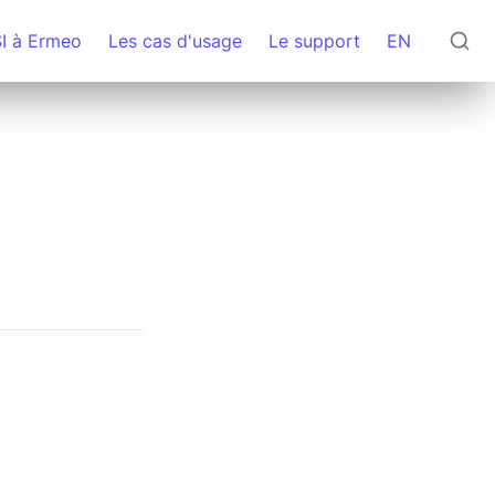
SI à Ermeo
Les cas d'usage
Le support
EN