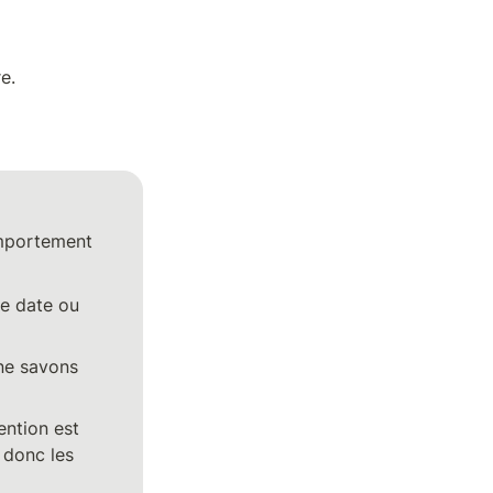
e.
mportement 
e date ou 
ne savons 
ention est 
donc les 