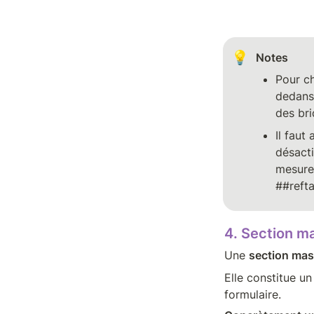
💡
Notes
Pour ch
dedans,
des bri
Il faut
désacti
mesure 
##refta
4. Section m
Une 
section ma
Elle constitue un
formulaire.