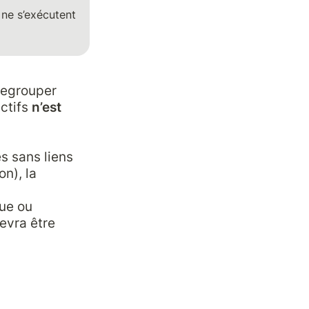
ne s’exécutent 
egrouper 
tifs 
n’est 
s sans liens 
), la 
ue ou 
vra être 