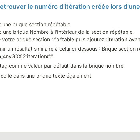
trouver le numéro d'itération créée lors d'une 
 une brique section répétable.

une brique Nombre à l'intérieur de la section répétable.

e votre brique section répétable puis ajoutez 
:iteration
 avan
r un résultat similaire à celui ci-dessous : Brique section ré
n_4nyG0Xj2:iteration##
e tag comme valeur par défaut dans la brique nombre.
 collé dans une brique texte également.