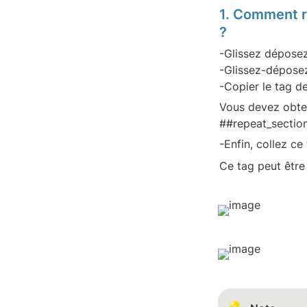
1. Comment re
?
-Glissez déposez
-Glissez-déposez 
-Copier le tag d
Vous devez obteni
##repeat_sectio
-Enfin, collez c
Ce tag peut être