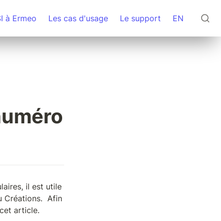
SI à Ermeo
Les cas d'usage
Le support
EN
numéro 
res, il est utile 
Créations.  Afin 
et article.