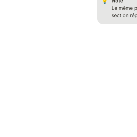
💡
Note
Le même pri
section ré